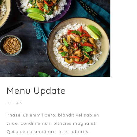
Menu Update
10 JAN
Phasellus enim libero, blandit vel sapien
vitae, condimentum ultricies magna et.
Quisque euismod orci ut et lobortis.