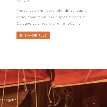
10 JAN
Phasellus enim libero, blandit vel sapien
vitae, condimentum ultricies magna et.
Quisque euismod orci ut et lobortis.
EN SAVOIR PLUS
ns Légales