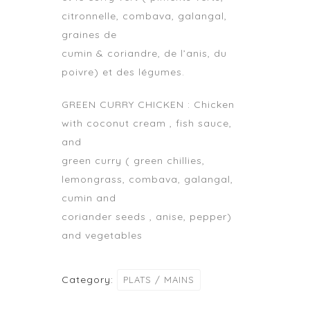
citronnelle, combava, galangal,
graines de
cumin & coriandre, de l’anis, du
poivre) et des légumes.
GREEN CURRY CHICKEN : Chicken
with coconut cream , fish sauce,
and
green curry ( green chillies,
lemongrass, combava, galangal,
cumin and
coriander seeds , anise, pepper)
and vegetables
Category:
PLATS / MAINS