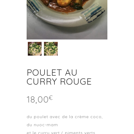
POULET AU
CURRY ROUGE
18,00
€
du poulet avec de la crème coco,
du nuoc-mam
et le curry vert ( piments verts,